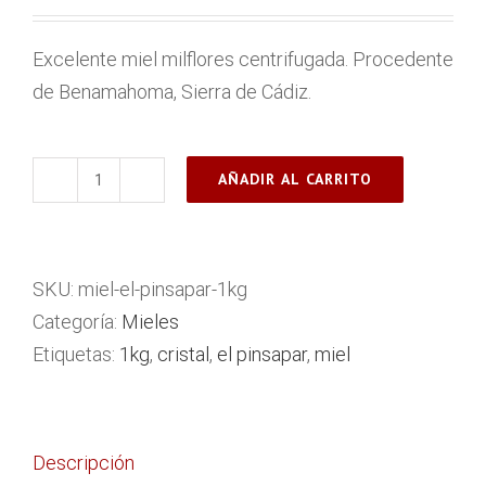
Excelente miel milflores centrifugada. Procedente
de Benamahoma, Sierra de Cádiz.
AÑADIR AL CARRITO
Miel
El
Pinsapar
SKU:
miel-el-pinsapar-1kg
|
Categoría:
Mieles
1kg
Etiquetas:
1kg
,
cristal
,
el pinsapar
,
miel
cantidad
Descripción