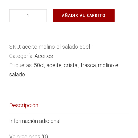
AÑADIR AL CARRITO
Aceite
Molino
El
SKU:
aceite-molino-el-salado-50cl-1
Salado
Categoría:
Aceites
|
Etiquetas:
50cl
,
aceite
,
cristal
,
frasca
,
molino el
Frasca
salado
50cl
cantidad
Descripción
Información adicional
Valoraciones (0)