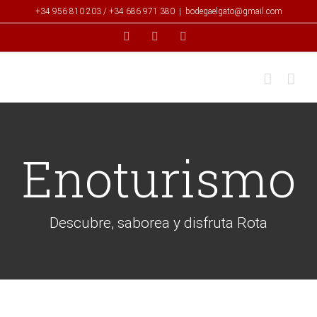
Saltar
+34 956 810 203 / +34 686 971 380
|
bodegaelgato@gmail.com
al
Facebook
Twitter
Instagram
contenido
Enoturismo
Descubre, saborea y disfruta Rota