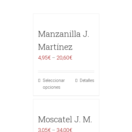
Manzanilla J.
Martínez
4,95
€
–
20,60
€
Seleccionar
Detalles
opciones
Moscatel J. M.
3,05
€
–
34,00
€