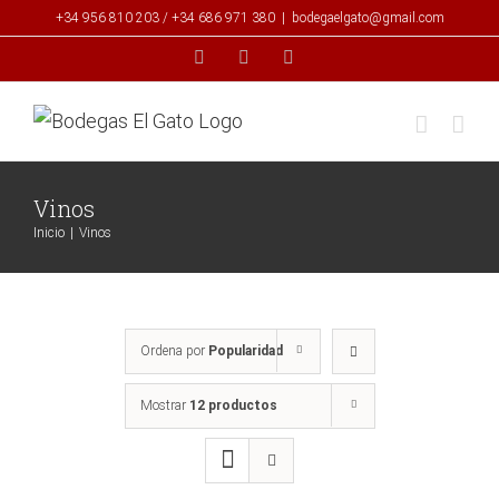
Saltar
+34 956 810 203 / +34 686 971 380
|
bodegaelgato@gmail.com
al
Facebook
Twitter
Instagram
contenido
Vinos
Inicio
|
Vinos
Ordena por
Popularidad
Mostrar
12 productos