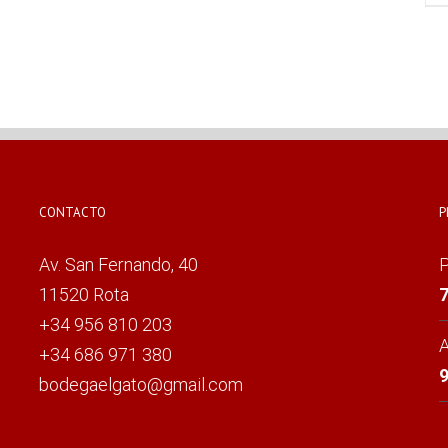
CONTACTO
P
Av. San Fernando, 40
P
11520 Rota
7
+34 956 810 203
A
+34 686 971 380
9
bodegaelgato@gmail.com