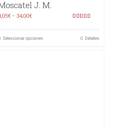
Moscatel J. M.
3,05
€
–
34,00
€
Valorado en
5.00
de 5
Seleccionar opciones
Detalles