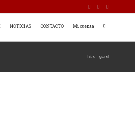
Facebook
Twitter
Instagram
E
NOTICIAS
CONTACTO
Mi cuenta
Inicio
|
granel