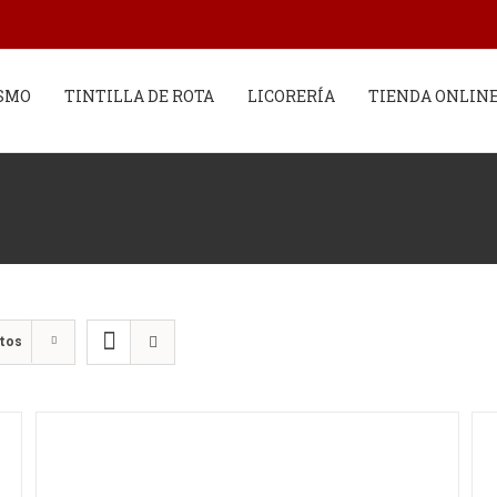
SMO
TINTILLA DE ROTA
LICORERÍA
TIENDA ONLIN
ctos