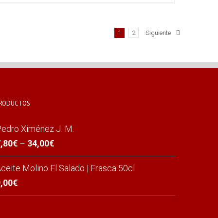
1
2
Siguiente
RODUCTOS
edro Ximénez J. M.
,80
€
–
34,00
€
ceite Molino El Salado | Frasca 50cl
,00
€