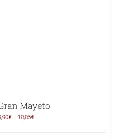
Gran Mayeto
3,90
€
–
18,85
€