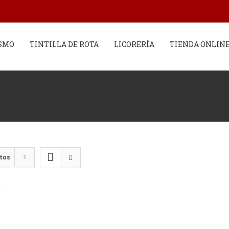
SMO
TINTILLA DE ROTA
LICORERÍA
TIENDA ONLIN
ctos