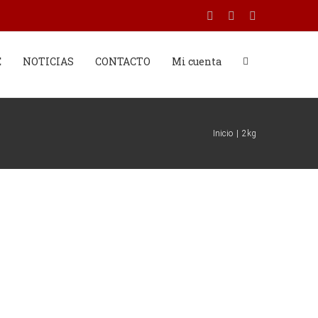
Facebook
Twitter
Instagram
E
NOTICIAS
CONTACTO
Mi cuenta
Inicio
|
2kg