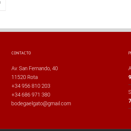
s
CONTACTO
P
Av. San Fernando, 40
A
11520 Rota
9
+34 956 810 203
S
+34 686 971 380
7
bodegaelgato@gmail.com